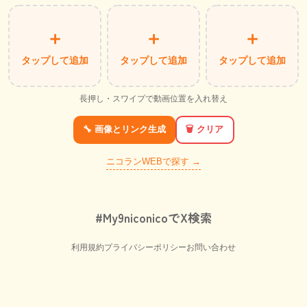
＋
＋
＋
タップして追加
タップして追加
タップして追加
長押し・スワイプで動画位置を入れ替え
🗑️ クリア
🔧 画像とリンク生成
ニコランWEBで探す →
#My9niconicoでX検索
利用規約
プライバシーポリシー
お問い合わせ